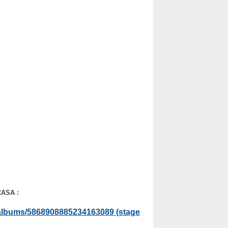
CASA :
/albums/5868908885234163089 (stage